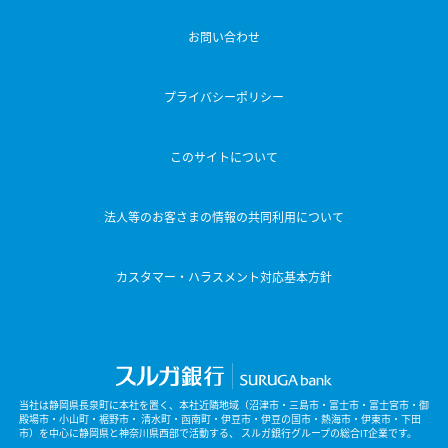
お問い合わせ
プライバシーポリシー
このサイトについて
法人等のお客さまの情報の共同利用について
カスタマー・ハラスメント対応基本方針
当社は静岡県長泉町に本社を置く、本社近隣地域（沼津市・三島市・富士市・富士宮市・御
殿場市・小山町・裾野市・
清水町・函南町・伊豆市・伊豆の国市・熱海市・伊東市・下田
市）を中心に静岡県と神奈川県西部で活動する、
スルガ銀行グループの総合IT企業です。